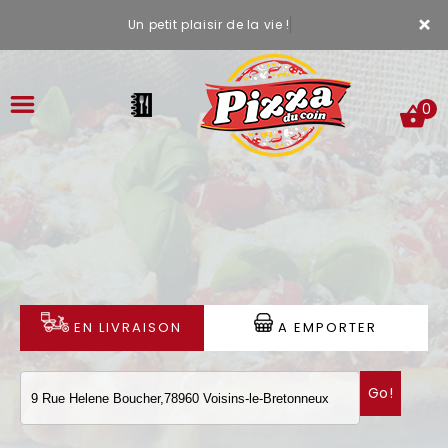
×
Un petit plaisir de la vie !
0
ACCUEIL
LA CARTE
VOTRE COMPTE
EN LIVRAISON
A EMPORTER
NOTRE RESTAURANT
Go!
VOS AVIS
MENTIONS LÉGALES