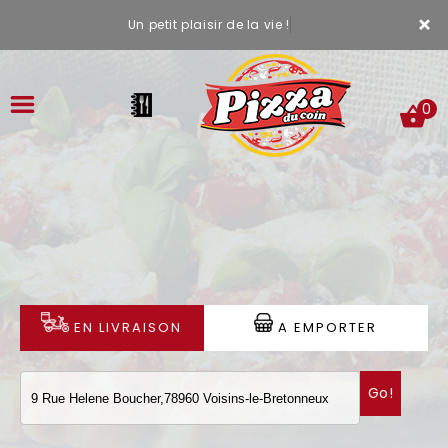
×
Un petit plaisir de la vie !
0
ACCUEIL
LA CARTE
VOTRE COMPTE
EN LIVRAISON
A EMPORTER
NOTRE RESTAURANT
Go!
VOS AVIS
MENTIONS LÉGALES